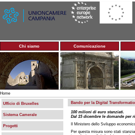
Jump to navigation
Chi siamo
Comunicazione
M
e
n
u
p
r
i
n
Home
c
Tu
i
Bando per la Digital Transformati
sei
Ufficio di Bruxelles
p
qui
100 milioni di euro stanziati.
a
Sistema Camerale
Dal 15 dicembre le domande per ri
l
e
Il Ministero dello Sviluppo economico
Progetti
Per questa misura sono stati stanzia