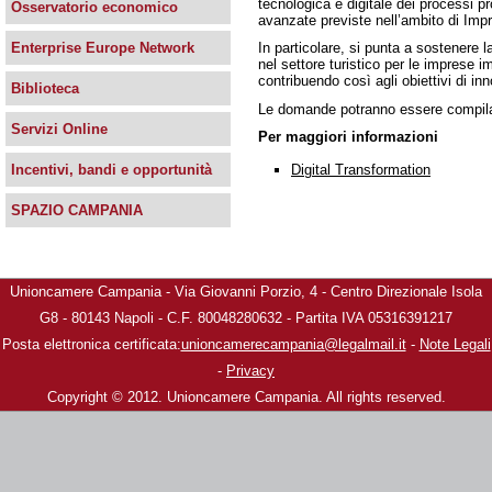
tecnologica e digitale dei processi pr
Osservatorio economico
avanzate previste nell’ambito di Impres
In particolare, si punta a sostenere la
Enterprise Europe Network
nel settore turistico per le imprese i
contribuendo così agli obiettivi di in
Biblioteca
Le domande potranno essere compila
Servizi Online
Per maggiori informazioni
Digital Transformation
Incentivi, bandi e opportunità
SPAZIO CAMPANIA
Unioncamere Campania - Via Giovanni Porzio, 4 - Centro Direzionale Isola
G8 - 80143 Napoli - C.F. 80048280632 - Partita IVA 05316391217
Posta elettronica certificata:
unioncamerecampania@legalmail.it
-
Note Legali
-
Privacy
Copyright © 2012. Unioncamere Campania. All rights reserved.