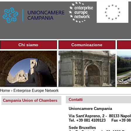
Jump to navigation
Chi siamo
Comunicazione
M
a
i
n
m
e
n
u
Home
›
Enterprise Europe Network
You
Contatti
are
Campania Union of Chambers
here
Unioncamere Campania
Via Sant'Aspreno, 2 - 80133 Napol
Tel. +39 081 4109123 Fax +39 08
Sede Bruxelles