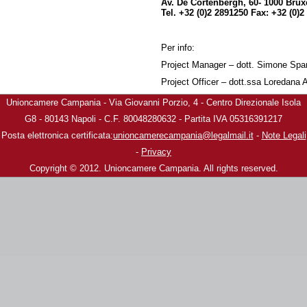
Av. De Cortenbergh, 60- 1000 Brux
Tel. +32 (0)2 2891250 Fax: +32 (0)
Per info:
Project Manager – dott. Simone Sp
Project Officer – dott.ssa Loredana A
Unioncamere Campania - Via Giovanni Porzio, 4 - Centro Direzionale Isola
G8 - 80143 Napoli - C.F. 80048280632 - Partita IVA 05316391217
Posta elettronica certificata:
unioncamerecampania@legalmail.it
-
Note Legali
-
Privacy
Copyright © 2012. Unioncamere Campania. All rights reserved.