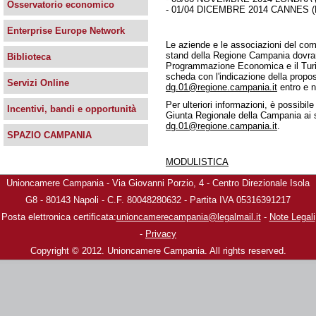
Osservatorio economico
- 01/04 DICEMBRE 2014 CANNES (
Enterprise Europe Network
Le aziende e le associazioni del compa
stand della Regione Campania dovran
Biblioteca
Programmazione Economica e il Turism
scheda con l'indicazione della propos
Servizi Online
dg.01@regione.campania.it
entro e no
Per ulteriori informazioni, è possib
Incentivi, bandi e opportunità
Giunta Regionale della Campania ai s
dg.01@regione.campania.it
.
SPAZIO CAMPANIA
MODULISTICA
Unioncamere Campania - Via Giovanni Porzio, 4 - Centro Direzionale Isola
G8 - 80143 Napoli - C.F. 80048280632 - Partita IVA 05316391217
Posta elettronica certificata:
unioncamerecampania@legalmail.it
-
Note Legali
-
Privacy
Copyright © 2012. Unioncamere Campania. All rights reserved.