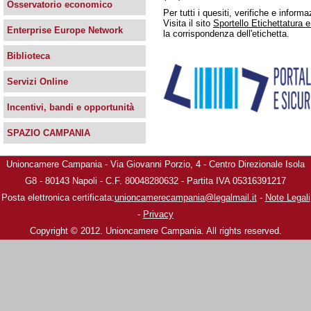
Osservatorio economico
Per tutti i quesiti, verifiche e infor
Visita il sito
Sportello Etichettatura 
Enterprise Europe Network
la corrispondenza dell'etichetta.
Biblioteca
Servizi Online
Incentivi, bandi e opportunità
SPAZIO CAMPANIA
Unioncamere Campania - Via Giovanni Porzio, 4 - Centro Direzionale Isola
G8 - 80143 Napoli - C.F. 80048280632 - Partita IVA 05316391217
Posta elettronica certificata:
unioncamerecampania@legalmail.it
-
Note Legali
-
Privacy
Copyright © 2012. Unioncamere Campania. All rights reserved.