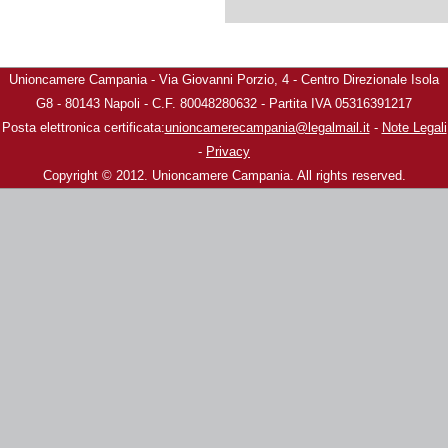
Unioncamere Campania - Via Giovanni Porzio, 4 - Centro Direzionale Isola
G8 - 80143 Napoli - C.F. 80048280632 - Partita IVA 05316391217
Posta elettronica certificata:
unioncamerecampania@legalmail.it
-
Note Legali
-
Privacy
Copyright © 2012. Unioncamere Campania. All rights reserved.