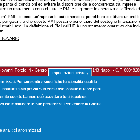
re parità di condizioni ed evitare la distorsione della concorrenza tra imprese
ntire un trattamento equo di tutte le PMI e migliorare la coerenza e l'efficacia d
era" PMI s'intende un'impresa le cui dimensioni potrebbero costituire un probl
ite per garantire che queste PMI possano beneficiare del sostegno finanziario, de
strativi ecc. La definizione di PMI dell'UE è uno strumento operativo che indi
he.
TIONARIO
vanni Porzio, 4 - Centro Direzionale Isola G8 - 80143 Napoli - C.F. 800482
Impostazioni privacy
a elettronica certificata:
unioncamerecampania@legalmail.it
-
Note Legali
-
Pr
nimizzati. Per consentire specifiche funzionalità quali la
Copyright © 2012. Unioncamere Campania. All rights reserved.
installati, solo previo Suo consenso, cookie di terze parti
ramite questo banner, può accettare tutti i cookies,
lizzo e/o modificare le Sue preferenze. Per vedere la Cookie
e analitici anonimizzati