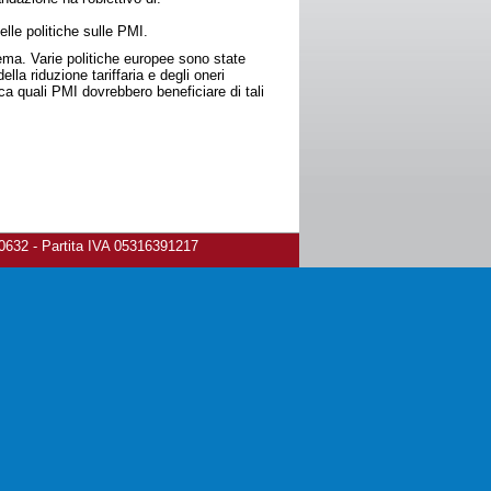
elle politiche sulle PMI.
ema. Varie politiche europee sono state
lla riduzione tariffaria e degli oneri
ca quali PMI dovrebbero beneficiare di tali
80632 - Partita IVA 05316391217
ivacy