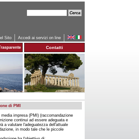
Cerca
Form
di
ricerca
l Sito
Accedi ai servizi on line
rasparente
Contatti
ione di PMI
 e media impresa (PMI) (raccomandazione
inizione continui ad essere adeguata e
rà a valutare l'adeguatezza dell'attuale
dazione, in modo tale che le piccole
dazione ha l'obiettivo di: