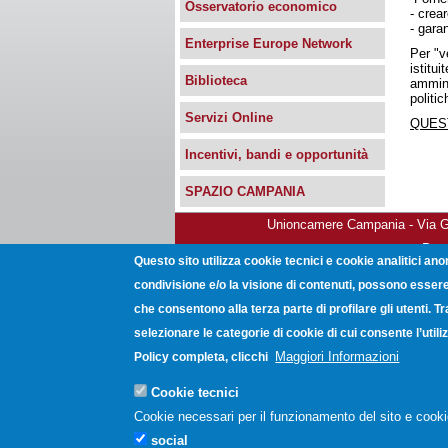
Osservatorio economico
- crea
- gara
Enterprise Europe Network
Per "v
istitu
Biblioteca
ammini
politic
Servizi Online
QUES
Incentivi, bandi e opportunità
SPAZIO CAMPANIA
Unioncamere Campania - Via Gio
Post
Questo sito utilizza cookie tecnici e cookie analitici ano
condivisione e/o la visione di contenuti, possono essere 
che consentono alla terza parte di profilare gli utenti. T
selezionare le categorie di cookie di cui consente l’uti
Maggiori Informazioni
Policy completa, clicchi
Cookie tecnici
Cookie necessari per il funzionamento del sito e cooki
social