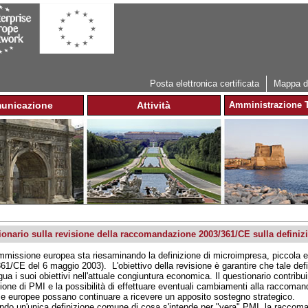
Jump to navigation
Posta elettronica certificata
Mappa de
unicazione
Attività
Amministrazione T
ionario sulla revisione della raccomandazione 2003/361/CE sulla definiz
missione europea sta riesaminando la definizione di microimpresa, piccola
61/CE del 6 maggio 2003). L'obiettivo della revisione è garantire che tale def
ua i suoi obiettivi nell'attuale congiuntura economica. Il questionario contribui
zione di PMI e la possibilità di effettuare eventuali cambiamenti alla raccoman
e europee possano continuare a ricevere un apposito sostegno strategico.
do un'unica definizione comune di cosa s'intende per "vera" PMI, la raccoman