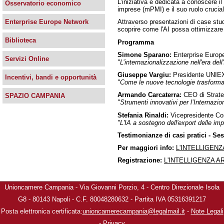
L'iniziativa è dedicata a conoscere il 
Osservatorio economico
imprese (mPMI) e il suo ruolo crucial
Attraverso presentazioni di case study 
Enterprise Europe Network
scoprire come l'AI possa ottimizzare 
Biblioteca
Programma
Simone Sparano:
Enterprise Euro
Servizi Online
"L’internazionalizzazione nell'era dell
Giuseppe Vargiu:
Presidente UN
Incentivi, bandi e opportunità
"Come le nuove tecnologie trasforma
Armando Carcaterra:
CEO di Strate
SPAZIO CAMPANIA
"Strumenti innovativi per l’Internazi
Stefania Rinaldi:
Vicepresidente Conf
"L'IA a sostegno dell'export delle im
Testimonianze di casi pratici - 
Per maggiori info:
L'INTELLIGENZ
Registrazione:
L'INTELLIGENZA AR
Unioncamere Campania - Via Giovanni Porzio, 4 - Centro Direzionale Isola
G8 - 80143 Napoli - C.F. 80048280632 - Partita IVA 05316391217
Posta elettronica certificata:
unioncamerecampania@legalmail.it
-
Note Legali
-
Privacy