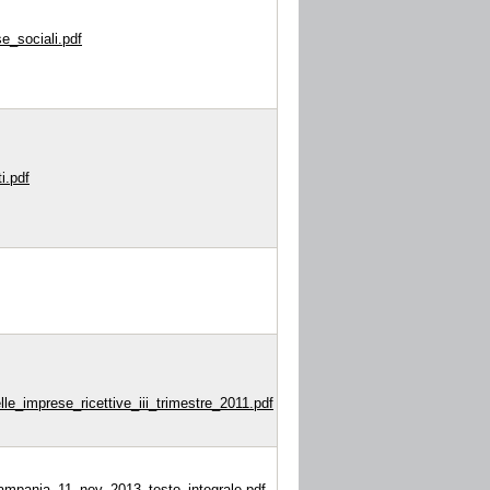
e_sociali.pdf
i.pdf
le_imprese_ricettive_iii_trimestre_2011.pdf
_campania_11_nov_2013_testo_integrale.pdf