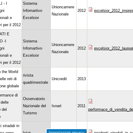
 - I
Sistema
Unioncamere
gni
Infomartivo
2012
excelsior_2012_impres
Nazionale
ionali e
Excelsior
i per il 2012
ATI E
 -I
Sistema
Unioncamere
gni
Infomartivo
2012
excelsior_2012_laureat
Nazionale
ionali e
Excelsior
i per il 2012
 the World
rivista
nelle reti di
Unicredit
2013
quadrimestrale
one globale
ormance di
Osservatorio
 delle
Nazionale del
Isnart
2011
 del
performace_di_vendita_del
Turismo
o
i stradali in
Impostazioni privacy
ia anno
Istat
Istat
2012
incidenti_stradali_in