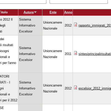
Titolo
Autore
Ente
Anno
o 2012 Il
Sistema
Unioncamere
egli
Informativo
2012
rapporto_immigrati_20
Nazionale
ti
Excelsior
 dei
i risultati
Sistema
bisogni
Unioncamere
Informativo
2011
sintesiprincipalirisulta
ionali e
Nazionale
Excelsior
i per l'anno
ATORI
ATI - I
Sistema
Unioncamere
gni
Infomartivo
2012
excelsior_2012_immigr
Nazionale
ionali e
Excelsior
i per il 2012
SE