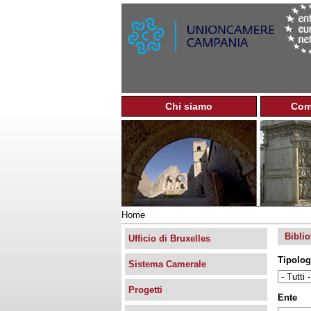
Chi siamo
Com
M
e
n
u
p
r
i
n
Home
c
Tu
i
Biblio
sei
Ufficio di Bruxelles
p
qui
a
Tipolog
Sistema Camerale
l
e
Progetti
Ente