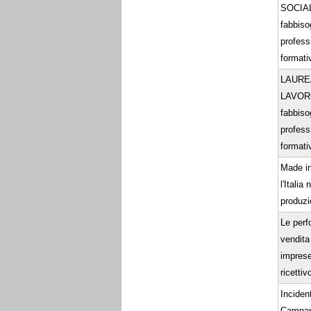
SOCIALI
fabbiso
profess
formativ
LAURE
LAVORO
fabbiso
profess
formativ
Made in
l'Italia 
produzi
Le perf
vendita
imprese
ricettiv
Incident
Campan