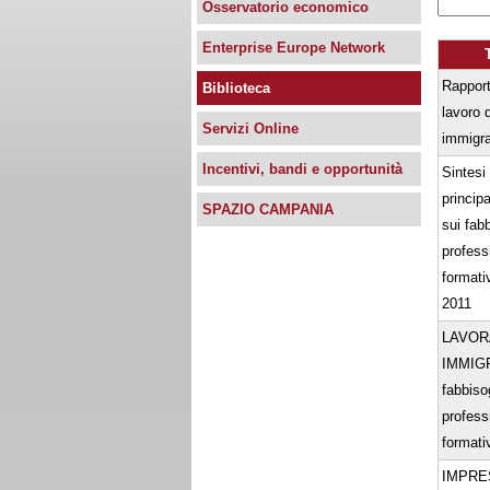
Osservatorio economico
Enterprise Europe Network
Rapport
Biblioteca
lavoro d
Servizi Online
immigra
Incentivi, bandi e opportunità
Sintesi
principal
SPAZIO CAMPANIA
sui fab
profess
formativ
2011
LAVOR
IMMIGR
fabbiso
profess
formativ
IMPRE