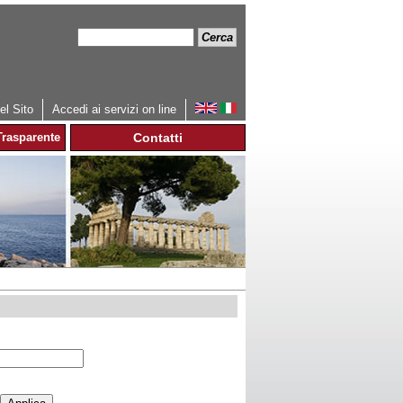
Cerca
Form
di
ricerca
l Sito
Accedi ai servizi on line
rasparente
Contatti