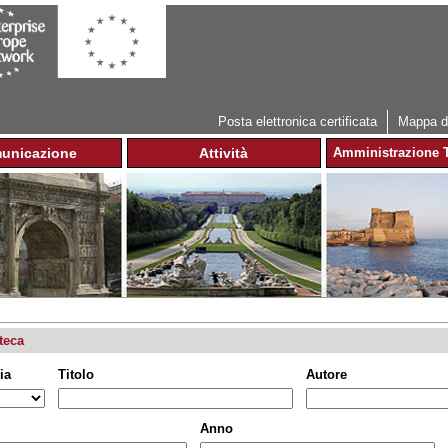
Jump to navigation
Posta elettronica certificata
Mappa de
unicazione
Attività
Amministrazione T
teca
ia
Titolo
Autore
Anno