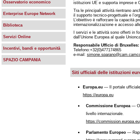
Osservatorio economico
istituzioni UE e supporta imprese e C
Tra le principali attività rientrano an
Enterprise Europe Network
il supporto tecnico-progettuale e l’o
L’obiettivo è rafforzare la capacità
internazionalizzazione e accesso alle
Biblioteca
I servizi e le attività sono offerti i
Servizi Online
dall’Unione Europea al quale Union
Responsabile Ufficio di Bruxelle
Incentivi, bandi e opportunità
Telefono:+32(0)477174865
e-mail:
simone.sparano@cam.camco
SPAZIO CAMPANIA
S
iti ufficiali delle istituzioni e
Europa.eu
— Il portale ufficiale
https://europa.eu
Commissione Europea
— Org
livello internazionale.
https://commission.europa.eu
Parlamento Europeo
— Rappr