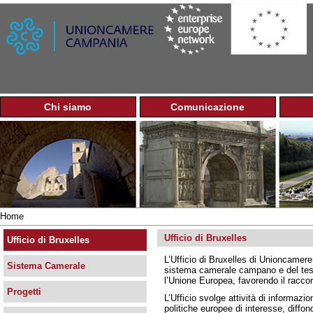
Jump to navigation
Chi siamo
Comunicazione
M
e
n
u
p
r
i
n
Home
c
Tu
i
Ufficio di Bruxelles
sei
Ufficio di Bruxelles
p
qui
L’Ufficio di Bruxelles di Unioncamere
a
Sistema Camerale
sistema camerale campano e del tessu
l
l’Unione Europea, favorendo il raccordo
e
Progetti
L’Ufficio svolge attività di informazi
politiche europee di interesse, diffo