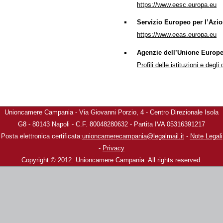
https://www.eesc.europa.eu
Servizio Europeo per l’Azi
https://www.eeas.europa.eu
Agenzie dell’Unione Europ
Profili delle istituzioni e degl
Unioncamere Campania - Via Giovanni Porzio, 4 - Centro Direzionale Isola
G8 - 80143 Napoli - C.F. 80048280632 - Partita IVA 05316391217
Posta elettronica certificata:
unioncamerecampania@legalmail.it
-
Note Legali
-
Privacy
Copyright © 2012. Unioncamere Campania. All rights reserved.