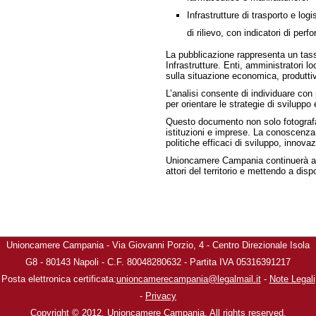
Infrastrutture di trasporto e log
di rilievo, con indicatori di p
La pubblicazione rappresenta un tasse
Infrastrutture. Enti, amministratori l
sulla situazione economica, produttiv
L’analisi consente di individuare con
per orientare le strategie di sviluppo
Questo documento non solo fotografa 
istituzioni e imprese. La conoscenza 
politiche efficaci di sviluppo, innova
Unioncamere Campania continuerà a sos
attori del territorio e mettendo a disp
Unioncamere Campania - Via Giovanni Porzio, 4 - Centro Direzionale Isola
G8 - 80143 Napoli - C.F. 80048280632 - Partita IVA 05316391217
Posta elettronica certificata:
unioncamerecampania@legalmail.it
-
Note Legali
-
Privacy
Copyright © 2012. Unioncamere Campania. All rights reserved.