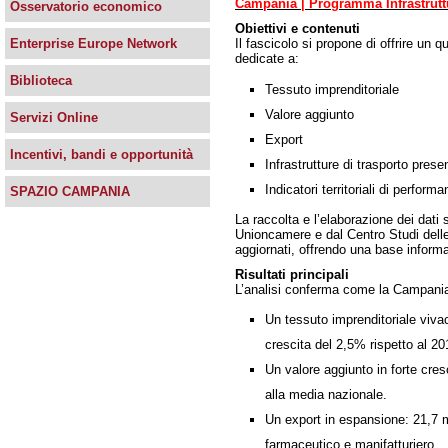
Campania | Programma Infrastruttu
Osservatorio economico
Obiettivi e contenuti
Il fascicolo si propone di offrire un 
Enterprise Europe Network
dedicate a:
Biblioteca
Tessuto imprenditoriale
Valore aggiunto
Servizi Online
Export
Incentivi, bandi e opportunità
Infrastrutture di trasporto present
Indicatori territoriali di perform
SPAZIO CAMPANIA
La raccolta e l’elaborazione dei dati 
Unioncamere e dal Centro Studi dell
aggiornati, offrendo una base inform
Risultati principali
L’analisi conferma come la Campania s
Un tessuto imprenditoriale viva
crescita del 2,5% rispetto al 20
Un valore aggiunto in forte cres
alla media nazionale.
Un export in espansione: 21,7 mi
farmaceutico e manifatturiero.