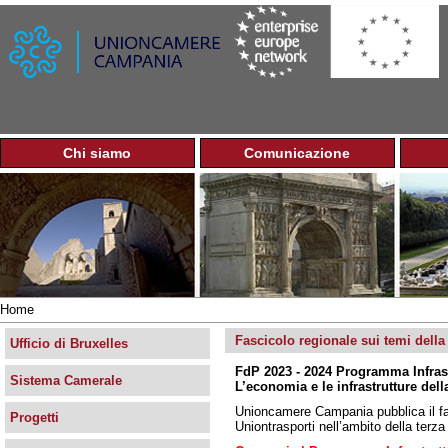
Jump to navigation
Chi siamo
Comunicazione
M
e
n
u
p
r
i
n
Home
c
Tu
i
Fascicolo regionale sui temi della m
sei
Ufficio di Bruxelles
p
qui
FdP 2023 - 2024 Programma Infras
a
Sistema Camerale
L’economia e le infrastrutture de
l
e
Unioncamere Campania pubblica il fas
Progetti
Uniontrasporti nell’ambito della terz