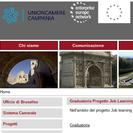
Jump to navigation
Chi siamo
Comunicazione
M
e
n
u
p
r
i
n
Home
c
Tu
i
Graduatoria Progetto Job Learnin
sei
Ufficio di Bruxelles
p
qui
Nell'ambito del progetto Job learning 
a
Sistema Camerale
l
e
Progetti
Graduatoria