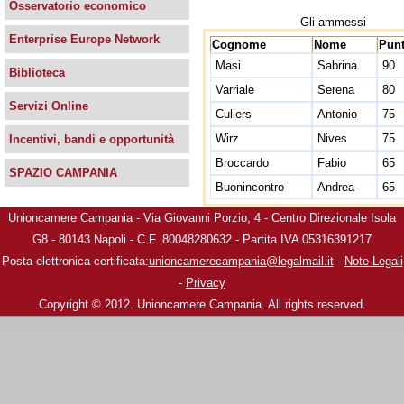
Osservatorio economico
Gli ammessi
Enterprise Europe Network
Cognome
Nome
Pun
Masi
Sabrina
90
Biblioteca
Varriale
Serena
80
Servizi Online
Culiers
Antonio
75
Wirz
Nives
75
Incentivi, bandi e opportunità
Broccardo
Fabio
65
SPAZIO CAMPANIA
Buonincontro
Andrea
65
Unioncamere Campania - Via Giovanni Porzio, 4 - Centro Direzionale Isola
G8 - 80143 Napoli - C.F. 80048280632 - Partita IVA 05316391217
Posta elettronica certificata:
unioncamerecampania@legalmail.it
-
Note Legali
-
Privacy
Copyright © 2012. Unioncamere Campania. All rights reserved.