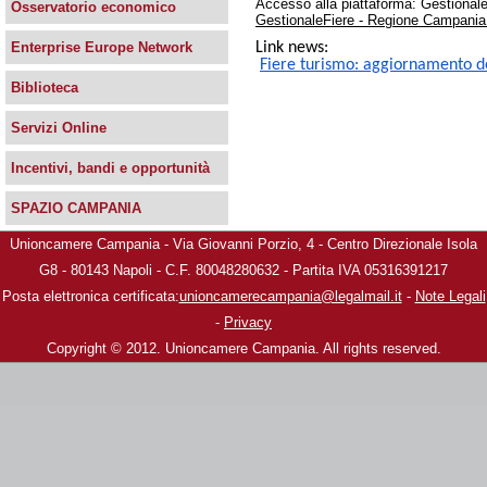
Accesso alla piattaforma: Gestionale
Osservatorio economico
GestionaleFiere - Regione Campania -
Link news:
Enterprise Europe Network
Fiere turismo: aggiornamento de
Biblioteca
Servizi Online
Incentivi, bandi e opportunità
SPAZIO CAMPANIA
Unioncamere Campania - Via Giovanni Porzio, 4 - Centro Direzionale Isola
G8 - 80143 Napoli - C.F. 80048280632 - Partita IVA 05316391217
Posta elettronica certificata:
unioncamerecampania@legalmail.it
-
Note Legali
-
Privacy
Copyright © 2012. Unioncamere Campania. All rights reserved.