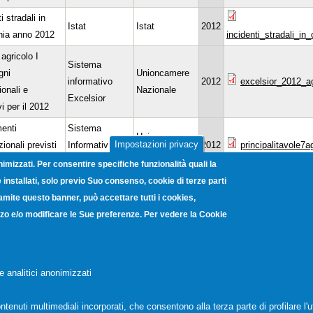
i stradali in
Istat
Istat
2012
ia anno 2012
incidenti_stradali_i
agricolo I
Sistema
gni
Unioncamere
informativo
2012
excelsior_2012_ag
ionali e
Nazionale
Excelsior
i per il 2012
enti
Sistema
Unioncamere
Impostazioni privacy
ionali previsti
Informativo
2012
principalitavole7
Nazionale
tatistiche
Excelsior
nimizzati. Per consentire specifiche funzionalità quali la
installati, solo previo Suo consenso, cookie di terze parti
 Commerciale- I
Sistema
ramite questo banner, può accettare tutti i cookies,
gni
Unioncamere
informativo
2012
excelsior_2012_c
lizzo e/o modificare le Sue preferenze. Per vedere la Cookie
ionali e
Nazionale
Excelsior
i per il 2012
Sistema
o 2012 Il lavoro
Unioncamere
Informativo
2012
rapporto_immigrat
e analitici anonimizzati
mmigrati
Nazionale
Excelsior
ntenuti multimediali incorporati, che consentono alla terza parte di profilare l'u