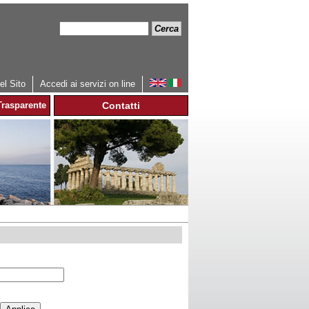
Cerca
Form
di
ricerca
l Sito
Accedi ai servizi on line
rasparente
Contatti