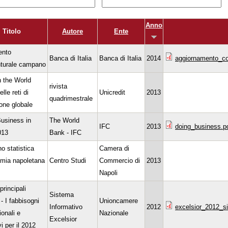
Anno
Titolo
Autore
Ente
nto
Banca di Italia
Banca di Italia
2014
aggiornamento_co
nturale campano
 the World
rivista
nelle reti di
Unicredit
2013
quadrimestrale
one globale
usiness in
The World
IFC
2013
doing_business.p
013
Bank - IFC
no statistica
Camera di
mia napoletana
Centro Studi
Commercio di
2013
Napoli
principali
Sistema
i - I fabbisogni
Unioncamere
Informativo
2012
excelsior_2012_sin
ionali e
Nazionale
Excelsior
i per il 2012