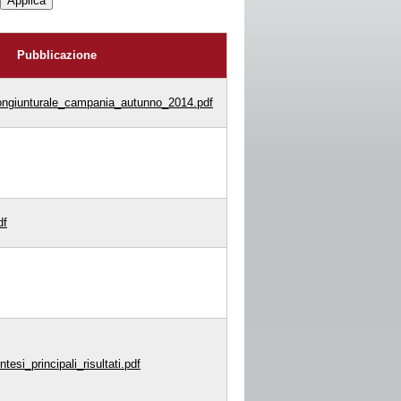
Pubblicazione
ngiunturale_campania_autunno_2014.pdf
df
tesi_principali_risultati.pdf