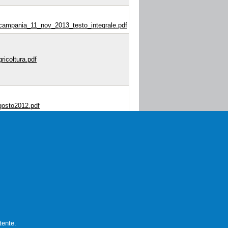
n_campania_11_nov_2013_testo_integrale.pdf
ricoltura.pdf
agosto2012.pdf
ommercio_e_turismo.pdf
i_2012.pdf
tente.