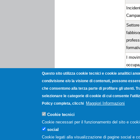
Incident
Campan
Settore 
fabbiso
profess
formativ
I movim
occupaz
tavole s
Questo sito utilizza cookie tecnici e cookie analitici ano
condivisione e/o la visione di contenuti, possono essere 
Settore
che consentono alla terza parte di profilare gli utenti. T
fabbiso
selezionare le categorie di cookie di cui consente l’uti
profess
Maggiori Informazioni
Policy completa, clicchi
formativ
Cookie tecnici
Rapport
Cookie necessari per il funzionamento del sito e cooki
degli i
social
Cookie legati alla visualizzazione di pagine social e co