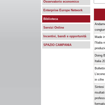
Osservatorio economico
Enterprise Europe Network
Biblioteca
Andame
Servizi Online
congiu
Incentivi, bandi e opportunità
Made in
l'Italia 
SPAZIO CAMPANIA
produzi
Doing B
Italia 2
Bolletti
L'econo
in cifre
Sintesi 
risultat
profess
formativ