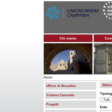
Chi siamo
Com
M
e
n
u
p
r
i
n
Home
c
Tu
i
Biblio
sei
Ufficio di Bruxelles
p
qui
a
Tipolog
Sistema Camerale
l
e
Progetti
Ente