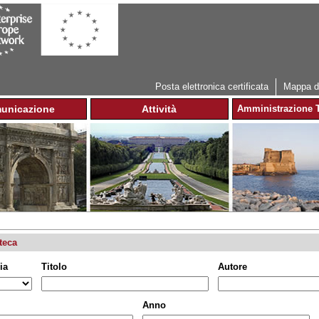
Jump to navigation
Posta elettronica certificata
Mappa de
unicazione
Attività
Amministrazione T
teca
ia
Titolo
Autore
Anno